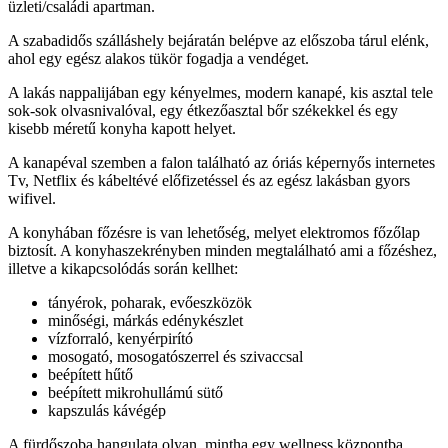
üzleti/családi apartman.
A szabadidős szálláshely bejáratán belépve az előszoba tárul elénk,
ahol egy egész alakos tükör fogadja a vendéget.
A lakás nappalijában egy kényelmes, modern kanapé, kis asztal tele
sok-sok olvasnivalóval, egy étkezőasztal bőr székekkel és egy
kisebb méretű konyha kapott helyet.
A kanapéval szemben a falon található az óriás képernyős internetes
Tv, Netflix és kábeltévé előfizetéssel és az egész lakásban gyors
wifivel.
A konyhában főzésre is van lehetőség, melyet elektromos főzőlap
biztosít. A konyhaszekrényben minden megtalálható ami a főzéshez,
illetve a kikapcsolódás során kellhet:
tányérok, poharak, evőeszközök
minőségi, márkás edénykészlet
vízforraló, kenyérpirító
mosogató, mosogatószerrel és szivaccsal
beépített hűtő
beépített mikrohullámú sütő
kapszulás kávégép
A fürdőszoba hangulata olyan, mintha egy wellness központba