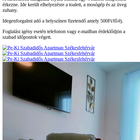
érkezne. Ide került elhelyezésre a toalett, a mosógép és az üveg
zuhany.
Idegenforgalmi adó a helyszínen fizetendő amely 500Ft/fő/éj.
Foglalási igény esetén telefonon vagy e-mailban érdeklődjön a
szabad időpontok végett.