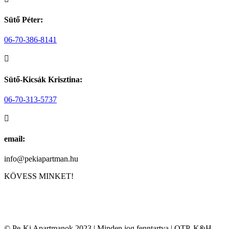
Sütő Péter:
06-70-386-8141

Sütő-Kicsák Krisztina:
06-70-313-5737

email:
info@pekiapartman.hu
KÖVESS MINKET!
© Pe-Ki Apartmanok 2023 | Minden jog fenntartva | OTP, K&H,