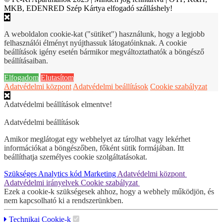
MKB, EDENRED Szép Kártya elfogadó szálláshely!
A weboldalon cookie-kat ("sütiket") használunk, hogy a legjobb
felhasználói élményt nyújthassuk látogatóinknak. A cookie
beállítások igény esetén bármikor megváltoztathatók a böngésző
beállításaiban.
Elfogadom
Elutasítom
Adatvédelmi központ
Adatvédelmi beállítások
Cookie szabályzat
Adatvédelmi beállítások elmentve!
Adatvédelmi beállítások
Amikor meglátogat egy webhelyet az tárolhat vagy lekérhet
információkat a böngészőben, főként sütik formájában. Itt
beállíthatja személyes cookie szolgáltatásokat.
Szükséges
Analytics kód
Marketing
Adatvédelmi központ
Adatvédelmi irányelvek
Cookie szabályzat
Ezek a cookie-k szükségesek ahhoz, hogy a webhely működjön, és
nem kapcsolható ki a rendszerünkben.
Technikai Cookie-k