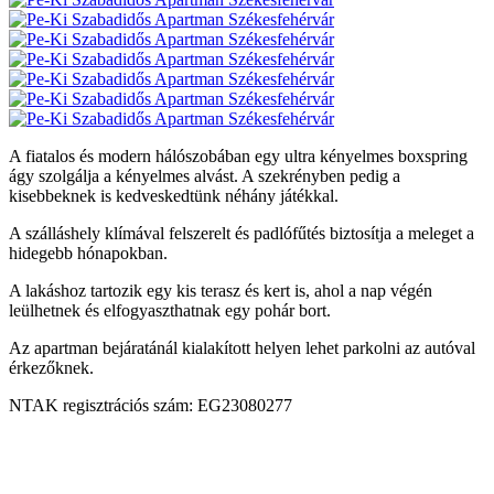
A fiatalos és modern hálószobában egy ultra kényelmes boxspring
ágy szolgálja a kényelmes alvást. A szekrényben pedig a
kisebbeknek is kedveskedtünk néhány játékkal.
A szálláshely klímával felszerelt és padlófűtés biztosítja a meleget a
hidegebb hónapokban.
A lakáshoz tartozik egy kis terasz és kert is, ahol a nap végén
leülhetnek és elfogyaszthatnak egy pohár bort.
Az apartman bejáratánál kialakított helyen lehet parkolni az autóval
érkezőknek.
NTAK regisztrációs szám: EG23080277