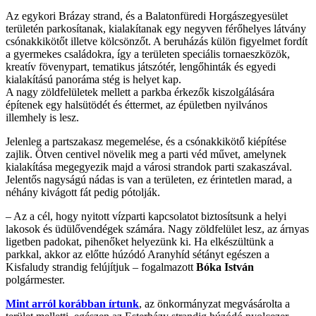
Az egykori Brázay strand, és a Balatonfüredi Horgászegyesület
területén parkosítanak, kialakítanak egy negyven férőhelyes látvány
csónakkikötőt illetve kölcsönzőt. A beruházás külön figyelmet fordít
a gyermekes családokra, így a területen speciális tornaeszközök,
kreatív fövenypart, tematikus játszótér, lengőhinták és egyedi
kialakítású panoráma stég is helyet kap.
A nagy zöldfelületek mellett a parkba érkezők kiszolgálására
építenek egy halsütödét és éttermet, az épületben nyilvános
illemhely is lesz.
Jelenleg a partszakasz megemelése, és a csónakkikötő kiépítése
zajlik. Ötven centivel növelik meg a parti véd művet, amelynek
kialakítása megegyezik majd a városi strandok parti szakaszával.
Jelentős nagyságú nádas is van a területen, ez érintetlen marad, a
néhány kivágott fát pedig pótolják.
– Az a cél, hogy nyitott vízparti kapcsolatot biztosítsunk a helyi
lakosok és üdülővendégek számára. Nagy zöldfelület lesz, az árnyas
ligetben padokat, pihenőket helyezünk ki. Ha elkészültünk a
parkkal, akkor az előtte húzódó Aranyhíd sétányt egészen a
Kisfaludy strandig felújítjuk – fogalmazott
Bóka István
polgármester.
Mint arról korábban írtunk
, az önkormányzat megvásárolta a