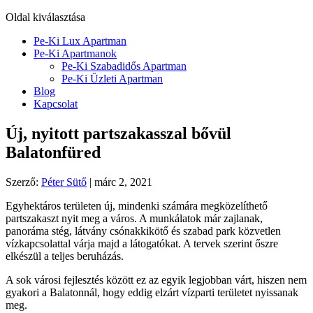
Oldal kiválasztása
Pe-Ki Lux Apartman
Pe-Ki Apartmanok
Pe-Ki Szabadidős Apartman
Pe-Ki Üzleti Apartman
Blog
Kapcsolat
Új, nyitott partszakasszal bővül
Balatonfüred
Szerző:
Péter Sütő
|
márc 2, 2021
Egyhektáros területen új, mindenki számára megközelíthető
partszakaszt nyit meg a város. A munkálatok már zajlanak,
panoráma stég, látvány csónakkikötő és szabad park közvetlen
vízkapcsolattal várja majd a látogatókat. A tervek szerint őszre
elkészül a teljes beruházás.
A sok városi fejlesztés között ez az egyik legjobban várt, hiszen nem
gyakori a Balatonnál, hogy eddig elzárt vízparti területet nyissanak
meg.