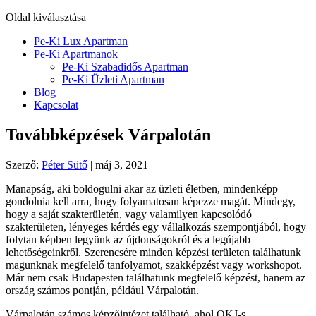
Oldal kiválasztása
Pe-Ki Lux Apartman
Pe-Ki Apartmanok
Pe-Ki Szabadidős Apartman
Pe-Ki Üzleti Apartman
Blog
Kapcsolat
Továbbképzések Várpalotán
Szerző:
Péter Sütő
|
máj 3, 2021
Manapság, aki boldogulni akar az üzleti életben, mindenképp
gondolnia kell arra, hogy folyamatosan képezze magát. Mindegy,
hogy a saját szakterületén, vagy valamilyen kapcsolódó
szakterületen, lényeges kérdés egy vállalkozás szempontjából, hogy
folytan képben legyünk az újdonságokról és a legújabb
lehetőségeinkről. Szerencsére minden képzési területen találhatunk
magunknak megfelelő tanfolyamot, szakképzést vagy workshopot.
Már nem csak Budapesten találhatunk megfelelő képzést, hanem az
ország számos pontján, például Várpalotán.
Várpalotán számos képzőintézet található, ahol OKJ-s