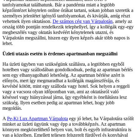
tanfolyamokat találhatunk. Bár a pandémia miatt a legtöbb
képzőintézet kénytelen online órákat tartani, sokan jobban szeretik a
személyes jelenlétet igénylő tanfolyamokat, és kivárják, amíg részt
vehetnek ilyen oktatáson.
De számos cég van Várpalotán
, amely az
ország több pontján rendelkezik telephellyel, így a kollégák egy-egy
megbeszélés vagy oktatás kedvéért kénytelenek utazni, és
Várpalotán megszállni, hiszen egy ilyen képzés akár több napos is
lehet.
Üzleti utazás esetén is érdemes apartmanban megszállni
Ha üzleti ügyben van szükségünk szállásra, a legtöbben egyből
hotelben vagy szállodában gondolkodnak, pedig az apartman bérlés
sem egy elhanyagolható lehetőség. Az apartman bérlése azért is
előnyös, mert így megmaradhat a kollégák magánszférája, és
kevésbé kötött, mint egy szálloda vagy hotel. Sok helyen a reggeli
vagy a vacsora olyan időpontban van, ami az oktatásról való
késéssel vagy hiányzással járna, így egyébként is önellátásra lesz
szükség. Ilyen esetben pedig az apartman lehet, hogy jobb
megoldás.
A
Pe-Ki Lux Apartman Várpalota
egy jó lehet, ha Várpalotára szólít
minket az üzleti ügyünk vagy épp a továbbképzés. Az apartman
könnyen megközelíthető helyen van, bolt és egyéb infrastruktúra is
van a közelben. Emellett teljesen felszerelt fürdővel és konyhával