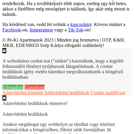
rendelkezik. Ha a továbbképzés több napos, esetleg egy-két hetes,
akkor a fürdőben még mosógépet is találunk, így akár még mosni is
tudunk.
Ha kérdésed van, vedd fel velünk a
kapcsolato
t. Kövess minket a
Facebook
-on,
Instagramon
vagy a
Tik-Tok
-on!
© Pe-Ki Apartmanok 2023 | Minden jog fenntartva | OTP, K&H,
MKB, EDENRED Szép Kártya elfogadó szálláshely!
A weboldalon cookie-kat ("sütiket") használunk, hogy a legjobb
felhasználói élményt nyújthassuk látogatóinknak. A cookie
beállítások igény esetén bármikor megváltoztathatók a böngésző
beállításaiban.
Elfogadom
Elutasítom
Adatvédelmi központ
Adatvédelmi beállítások
Cookie szabályzat
Adatvédelmi beállítások elmentve!
Adatvédelmi beállítások
Amikor meglátogat egy webhelyet az tárolhat vagy lekérhet
információkat a böngészőben, főként sütik formájában. Itt