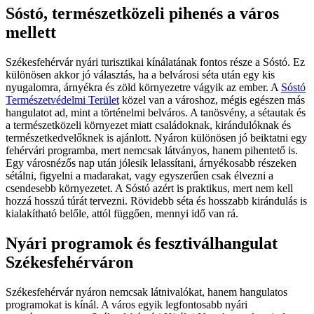
Sóstó, természetközeli pihenés a város
mellett
Székesfehérvár nyári turisztikai kínálatának fontos része a Sóstó. Ez
különösen akkor jó választás, ha a belvárosi séta után egy kis
nyugalomra, árnyékra és zöld környezetre vágyik az ember. A
Sóstó
Természetvédelmi Terület
közel van a városhoz, mégis egészen más
hangulatot ad, mint a történelmi belváros. A tanösvény, a sétautak és
a természetközeli környezet miatt családoknak, kirándulóknak és
természetkedvelőknek is ajánlott. Nyáron különösen jó beiktatni egy
fehérvári programba, mert nemcsak látványos, hanem pihentető is.
Egy városnézős nap után jólesik lelassítani, árnyékosabb részeken
sétálni, figyelni a madarakat, vagy egyszerűen csak élvezni a
csendesebb környezetet. A Sóstó azért is praktikus, mert nem kell
hozzá hosszú túrát tervezni. Rövidebb séta és hosszabb kirándulás is
kialakítható belőle, attól függően, mennyi idő van rá.
Nyári programok és fesztiválhangulat
Székesfehérváron
Székesfehérvár nyáron nemcsak látnivalókat, hanem hangulatos
programokat is kínál. A város egyik legfontosabb nyári