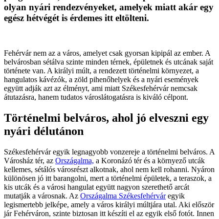
olyan nyári rendezvényeket, amelyek miatt akár egy
egész hétvégét is érdemes itt eltölteni.
Fehérvár nem az a város, amelyet csak gyorsan kipipál az ember. A
belvárosban sétálva szinte minden térnek, épületnek és utcának saját
története van. A királyi múlt, a rendezett történelmi környezet, a
hangulatos kávézók, a zöld pihenőhelyek és a nyári események
együtt adják azt az élményt, ami miatt Székesfehérvár nemcsak
átutazásra, hanem tudatos városlátogatásra is kiváló célpont.
Történelmi belváros, ahol jó elveszni egy
nyári délutánon
Székesfehérvár egyik legnagyobb vonzereje a történelmi belváros. A
Városház tér, az
Országalma,
a Koronázó tér és a környező utcák
kellemes, sétálós városrészt alkotnak, ahol nem kell rohanni. Nyáron
különösen jó itt barangolni, mert a történelmi épületek, a teraszok, a
kis utcák és a városi hangulat együtt nagyon szerethető arcát
mutatják a városnak. Az
Országalma Székesfehérvár
egyik
legismertebb jelképe, amely a város királyi múltjára utal. Aki először
jár Fehérváron, szinte biztosan itt készíti el az egyik első fotót. Innen