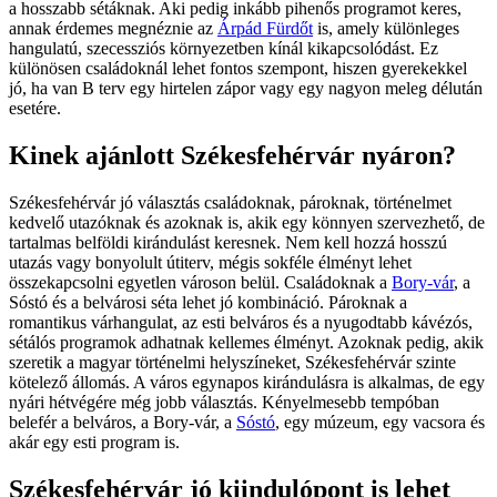
a hosszabb sétáknak. Aki pedig inkább pihenős programot keres,
annak érdemes megnéznie az
Árpád Fürdőt
is, amely különleges
hangulatú, szecessziós környezetben kínál kikapcsolódást. Ez
különösen családoknál lehet fontos szempont, hiszen gyerekekkel
jó, ha van B terv egy hirtelen zápor vagy egy nagyon meleg délután
esetére.
Kinek ajánlott Székesfehérvár nyáron?
Székesfehérvár jó választás családoknak, pároknak, történelmet
kedvelő utazóknak és azoknak is, akik egy könnyen szervezhető, de
tartalmas belföldi kirándulást keresnek. Nem kell hozzá hosszú
utazás vagy bonyolult útiterv, mégis sokféle élményt lehet
összekapcsolni egyetlen városon belül. Családoknak a
Bory-vár
, a
Sóstó és a belvárosi séta lehet jó kombináció. Pároknak a
romantikus várhangulat, az esti belváros és a nyugodtabb kávézós,
sétálós programok adhatnak kellemes élményt. Azoknak pedig, akik
szeretik a magyar történelmi helyszíneket, Székesfehérvár szinte
kötelező állomás. A város egynapos kirándulásra is alkalmas, de egy
nyári hétvégére még jobb választás. Kényelmesebb tempóban
belefér a belváros, a Bory-vár, a
Sóstó
, egy múzeum, egy vacsora és
akár egy esti program is.
Székesfehérvár jó kiindulópont is lehet