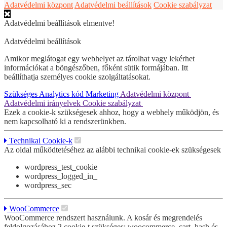
Adatvédelmi központ
Adatvédelmi beállítások
Cookie szabályzat
Adatvédelmi beállítások elmentve!
Adatvédelmi beállítások
Amikor meglátogat egy webhelyet az tárolhat vagy lekérhet
információkat a böngészőben, főként sütik formájában. Itt
beállíthatja személyes cookie szolgáltatásokat.
Szükséges
Analytics kód
Marketing
Adatvédelmi központ
Adatvédelmi irányelvek
Cookie szabályzat
Ezek a cookie-k szükségesek ahhoz, hogy a webhely működjön, és
nem kapcsolható ki a rendszerünkben.
Technikai Cookie-k
Az oldal működtetéséhez az alábbi technikai cookie-ek szükségesek
wordpress_test_cookie
wordpress_logged_in_
wordpress_sec
WooCommerce
WooCommerce rendszert használunk. A kosár és megrendelés
feldolgozásához 2 cookie-t szükséges: woocommerce_cart_hash és