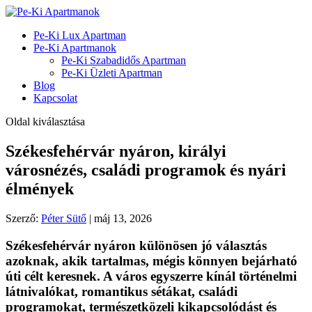
Pe-Ki Lux Apartman
Pe-Ki Apartmanok
Pe-Ki Szabadidős Apartman
Pe-Ki Üzleti Apartman
Blog
Kapcsolat
Oldal kiválasztása
Székesfehérvár nyáron, királyi
városnézés, családi programok és nyári
élmények
Szerző:
Péter Sütő
|
máj 13, 2026
Székesfehérvár nyáron különösen jó választás
azoknak, akik tartalmas, mégis könnyen bejárható
úti célt keresnek. A város egyszerre kínál történelmi
látnivalókat, romantikus sétákat, családi
programokat, természetközeli kikapcsolódást és