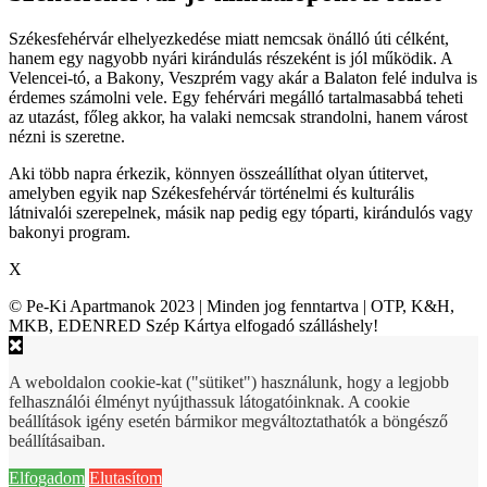
Székesfehérvár elhelyezkedése miatt nemcsak önálló úti célként,
hanem egy nagyobb nyári kirándulás részeként is jól működik. A
Velencei-tó, a Bakony, Veszprém vagy akár a Balaton felé indulva is
érdemes számolni vele. Egy fehérvári megálló tartalmasabbá teheti
az utazást, főleg akkor, ha valaki nemcsak strandolni, hanem várost
nézni is szeretne.
Aki több napra érkezik, könnyen összeállíthat olyan útitervet,
amelyben egyik nap Székesfehérvár történelmi és kulturális
látnivalói szerepelnek, másik nap pedig egy tóparti, kirándulós vagy
bakonyi program.
X
© Pe-Ki Apartmanok 2023 | Minden jog fenntartva | OTP, K&H,
MKB, EDENRED Szép Kártya elfogadó szálláshely!
A weboldalon cookie-kat ("sütiket") használunk, hogy a legjobb
felhasználói élményt nyújthassuk látogatóinknak. A cookie
beállítások igény esetén bármikor megváltoztathatók a böngésző
beállításaiban.
Elfogadom
Elutasítom