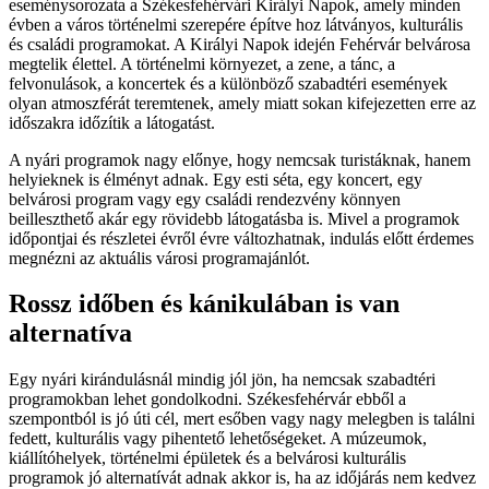
eseménysorozata a Székesfehérvári Királyi Napok, amely minden
évben a város történelmi szerepére építve hoz látványos, kulturális
és családi programokat. A Királyi Napok idején Fehérvár belvárosa
megtelik élettel. A történelmi környezet, a zene, a tánc, a
felvonulások, a koncertek és a különböző szabadtéri események
olyan atmoszférát teremtenek, amely miatt sokan kifejezetten erre az
időszakra időzítik a látogatást.
A nyári programok nagy előnye, hogy nemcsak turistáknak, hanem
helyieknek is élményt adnak. Egy esti séta, egy koncert, egy
belvárosi program vagy egy családi rendezvény könnyen
beilleszthető akár egy rövidebb látogatásba is. Mivel a programok
időpontjai és részletei évről évre változhatnak, indulás előtt érdemes
megnézni az aktuális városi programajánlót.
Rossz időben és kánikulában is van
alternatíva
Egy nyári kirándulásnál mindig jól jön, ha nemcsak szabadtéri
programokban lehet gondolkodni. Székesfehérvár ebből a
szempontból is jó úti cél, mert esőben vagy nagy melegben is találni
fedett, kulturális vagy pihentető lehetőségeket. A múzeumok,
kiállítóhelyek, történelmi épületek és a belvárosi kulturális
programok jó alternatívát adnak akkor is, ha az időjárás nem kedvez