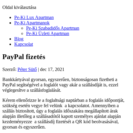
Oldal kiválasztása
Pe-Ki Lux Apartman
Pe-Ki Apartmanok
Pe-Ki Szabadidős Apartman
Pe-Ki Üzleti Apartman
Blog
Kapcsolat
PayPal fizetés
Szerző:
Péter Sütő
|
dec 17, 2021
Bankkártyával gyorsan, egyszerűen, biztonságosan fizetheti a
PayPal segítségével a foglalót vagy akár a szállásdíját is, ezzel
véglegesítve a szállásfoglalását.
Kérem ellenőrizze le a foglaltsági naptárban a foglalás időpontját,
szükség esetén vegye fel velünk a kapcsolatot. Amennyiben a
szállás biztosított, úgy a foglalás időszakára megállapított árak
alapján illetőleg a szállásadótól kapott személyes ajánlat alapján
kezdeményezze a szállásdíj fizetését a QR kód beolvasásával,
gyorsan és egyszerűen.