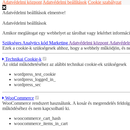
Adatvédelmi központ
Adatvédelmi beállítások
Cookie szabályzat
Adatvédelmi beállítások elmentve!
Adatvédelmi beállítások
Amikor meglátogat egy webhelyet az tárolhat vagy lekérhet információk
Szükséges
Analytics kód
Marketing
Adatvédelmi központ
Adatvédelm
Ezek a cookie-k szükségesek ahhoz, hogy a webhely működjön, és ne
Technikai Cookie-k
Az oldal működtetéséhez az alábbi technikai cookie-ek szükségesek
wordpress_test_cookie
wordpress_logged_in_
wordpress_sec
WooCommerce
WooCommerce rendszert használunk. A kosár és megrendelés feldolg
működéséhez és nem kapcsolható ki.
woocommerce_cart_hash
woocommerce_items_in_cart