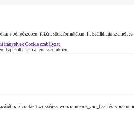
at a böngészőben, főként sütik formájában. Itt beállíthatja személyes 
i irányelvek
Cookie szabályzat
m kapcsolható ki a rendszerünkben.
ozásához 2 cookie-t szükséges: woocommerce_cart_hash és woocommerc