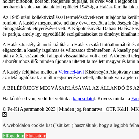
holdat birtokolt, korábbi földjeinek dupláját, és övék volt a legjobb
neobarokk stílusban átalakított épületet 1945-ig a Halász família lakta.
Az 1945 utáni kollektivizálással termelőszövetkezeti tulajdonba kerül
romlott. A kastély megmentése néhány évvel ezelőtt a lehetőségek átg
támogatásának elnyerésével vett. A Kápolnásnyéki Dabasi Halász kasté
és parkja, amely így egyedülálló szolgáltatásokat és élményt kínálhat 
A Halász-kastély állandó kiállítása a Halász család fotóalbumából és 
eligazodni a kastély izgalmas és változatos történetében. A kastély p
után a XX. század eleji állapot visszaállítása volt a cél. A történeti t
arborétumhoz illő: minden újonnan ültetett fa mellett magyar és latin ny
A kastély felújítása mellett a
Velencei-tavi
Kistérségért Alapítvány mási
az idelátogatóknak a múlt megismerése mellett, alkalmuk van a jelen
A BELÉPŐJEGY MEGVÁSÁRLÁSÁVAL AZ ÁLLANDÓ ÉS AZ
Ha kérdésed van, vedd fel velünk a
kapcsolato
t. Kövess minket a
Fac
© Pe-Ki Apartmanok 2023 | Minden jog fenntartva | OTP, K&H, M
A weboldalon cookie-kat ("sütiket") használunk, hogy a legjobb felha
Elfogadom
Elutasítom