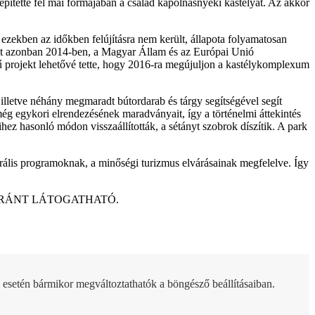
építette fel mai formájában a család kápolnásnyéki kastélyát. Az akkor
 ezekben az időkben felújításra nem került, állapota folyamatosan
letet azonban 2014-ben, a Magyar Állam és az Európai Unió
sű projekt lehetővé tette, hogy 2016-ra megújuljon a kastélykomplexum
 illetve néhány megmaradt bútordarab és tárgy segítségével segít
még egykori elrendezésének maradványait, így a történelmi áttekintés
tihez hasonló módon visszaállították, a sétányt szobrok díszítik. A park
turális programoknak, a minőségi turizmus elvárásainak megfelelve. Így
ARÁNT LÁTOGATHATÓ.
 esetén bármikor megváltoztathatók a böngésző beállításaiban.