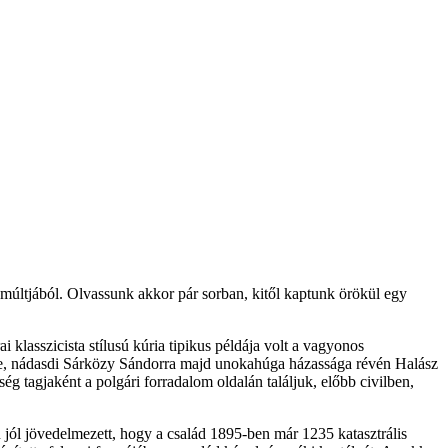
ek múltjából. Olvassunk akkor pár sorban, kitől kaptunk örökül egy
 klasszicista stílusú kúria tipikus példája volt a vagyonos
re, nádasdi Sárközy Sándorra majd unokahúga házassága révén Halász
ég tagjaként a polgári forradalom oldalán találjuk, előbb civilben,
ól jövedelmezett, hogy a család 1895-ben már 1235 katasztrális