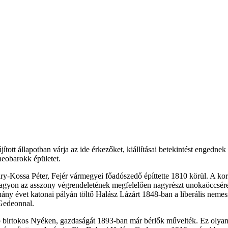
jított állapotban várja az ide érkezőket, kiállításai betekintést engedn
 neobarokk épületet.
y-Kossa Péter, Fejér vármegyei főadószedő építtette 1810 körül. A korai
vagyon az asszony végrendeletének megfelelően nagyrészt unokaöccsé
éhány évet katonai pályán töltő Halász Lázárt 1848-ban a liberális nemess
 Gedeonnal.
 birtokos Nyéken, gazdaságát 1893-ban már bérlők művelték. Ez olyan j