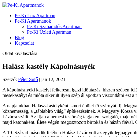
Pe-Ki Lux Apartman
Pe-Ki Apartmanok
Pe-Ki Szabadidős Apartman
Pe-Ki Üzleti Apartman
Blog
Kapcsolat
Oldal kiválasztása
Halász-kastély Kápolnásnyék
Szerző:
Péter Sütő
|
jan 12, 2021
A kápolnásnyéki kastélyt felkeresni igazi időutazás, hiszen szépen felú
mesekastélyt és mióta sikerült ilyen szép állapotban viszontlátni ezt a
A napjainkban Halász-kastélyként ismert épület fő szárnyát ifj. Magyar
köznemesség, a „táblabíró világ” építkezéseinek. A Magyary-Kossa 
Lázárra szállt. Az ifjan a nemesi testőrség tagjaként szolgáló, majd n
majd katonaként. Élete végén megosztozott birtokán és házán fiával,
A 19. Század második felében Halász Lázár volt az egyik legnagyobb