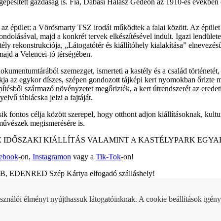
an gépesített gazdaság is. Fia, Dabasi Halász Gedeon az 1910-es években 
t az épület: a Vörösmarty TSZ irodái működtek a falai között. Az épület
ondolásával, majd a konkrét tervek elkészítésével indult. Igazi lendü
ly rekonstrukciója, „Látogatótér és kiállítóhely kialakítása” elnevezé
majd a Velencei-tó térségében.
dokumentumtárából szemezget, ismerteti a kastély és a család történetét,
arkja az egykor díszes, szépen gondozott tájképi kert nyomokban őrizte 
elepítésből származó növényzetet megőrizték, a kert útrendszerét az erede
elvű táblácska jelzi a fajtáját.
k fontos célja között szerepel, hogy otthont adjon kiállításoknak, kul
 művészek megismerésére is.
 IDŐSZAKI KIÁLLÍTÁS VALAMINT A KASTÉLYPARK EGY
ebook
-on,
Instagramon
vagy a
Tik-Tok
-on!
KB, EDENRED Szép Kártya elfogadó szálláshely!
sználói élményt nyújthassuk látogatóinknak. A cookie beállítások igény