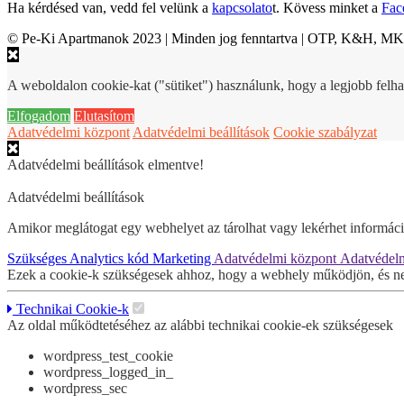
Ha kérdésed van, vedd fel velünk a
kapcsolato
t. Kövess minket a
Fac
© Pe-Ki Apartmanok 2023 | Minden jog fenntartva | OTP, K&H, M
A weboldalon cookie-kat ("sütiket") használunk, hogy a legjobb felha
Elfogadom
Elutasítom
Adatvédelmi központ
Adatvédelmi beállítások
Cookie szabályzat
Adatvédelmi beállítások elmentve!
Adatvédelmi beállítások
Amikor meglátogat egy webhelyet az tárolhat vagy lekérhet információk
Szükséges
Analytics kód
Marketing
Adatvédelmi központ
Adatvédelm
Ezek a cookie-k szükségesek ahhoz, hogy a webhely működjön, és ne
Technikai Cookie-k
Az oldal működtetéséhez az alábbi technikai cookie-ek szükségesek
wordpress_test_cookie
wordpress_logged_in_
wordpress_sec