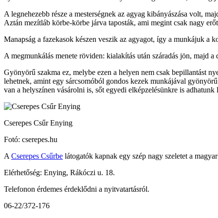
A legnehezebb része a mesterségnek az agyag kibányászása volt, majd k
Aztán mezítláb körbe-körbe járva taposták, ami megint csak nagy erőt 
Manapság a fazekasok készen veszik az agyagot, így a munkájuk a kor
A megmunkálás menete röviden: kialakítás után száradás jön, majd a d
Gyönyörű szakma ez, melybe ezen a helyen nem csak bepillantást nyer
lehetnek, amint egy sárcsomóból gondos kezek munkájával gyönyörű tár
van a helyszínen vásárolni is, sőt egyedi elképzelésünkre is adhatunk 
Cserepes Csűr Enying
Fotó: cserepes.hu
A
Cserepes Csűrbe
látogatók kapnak egy szép nagy szeletet a magyar f
Elérhetőség: Enying, Rákóczi u. 18.
Telefonon érdemes érdeklődni a nyitvatartásról.
06-22/372-176