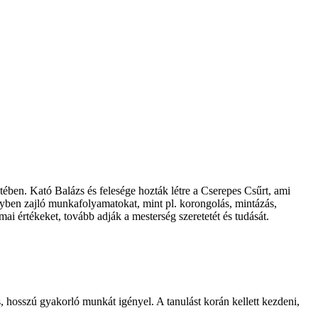
ében. Kató Balázs és felesége hozták létre a Cserepes Csűrt, ami
lyben zajló munkafolyamatokat, mint pl. korongolás, mintázás,
 értékeket, tovább adják a mesterség szeretetét és tudását.
hosszú gyakorló munkát igényel. A tanulást korán kellett kezdeni,