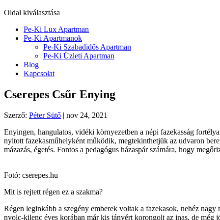
Oldal kiválasztása
Pe-Ki Lux Apartman
Pe-Ki Apartmanok
Pe-Ki Szabadidős Apartman
Pe-Ki Üzleti Apartman
Blog
Kapcsolat
Cserepes Csűr Enying
Szerző:
Péter Sütő
|
nov 24, 2021
Enyingen, hangulatos, vidéki környezetben a népi fazekasság fortélya
nyitott fazekasműhelyként működik, megtekinthetjük az udvaron berend
mázazás, égetés. Fontos a pedagógus házaspár számára, hogy megőrizz
Fotó: cserepes.hu
Mit is rejtett régen ez a szakma?
Régen leginkább a szegény emberek voltak a fazekasok, nehéz nagy mu
nyolc-kilenc éves korában már kis tányért korongolt az inas, de még jó