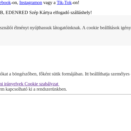
ebook
-on,
Instagramon
vagy a
Tik-Tok
-on!
KB, EDENRED Szép Kártya elfogadó szálláshely!
sználói élményt nyújthassuk látogatóinknak. A cookie beállítások igény
at a böngészőben, főként sütik formájában. Itt beállíthatja személyes 
i irányelvek
Cookie szabályzat
m kapcsolható ki a rendszerünkben.