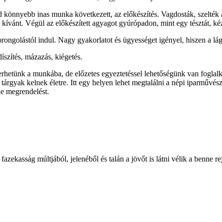
önnyebb inas munka következett, az előkészítés. Vagdosták, szelték az 
kívánt. Végül az előkészített agyagot gyúrópadon, mint egy tésztát, kézz
ongolástól indul. Nagy gyakorlatot és ügyességet igényel, hiszen a lá
íszítés, mázazás, kiégetés.
hetünk a munkába, de előzetes egyeztetéssel lehetőségünk van foglalk
gyak kelnek életre. Itt egy helyen lehet megtalálni a népi iparművészet
le megrendelést.
azekasság múltjából, jelenéből és talán a jövőt is látni vélik a benne r