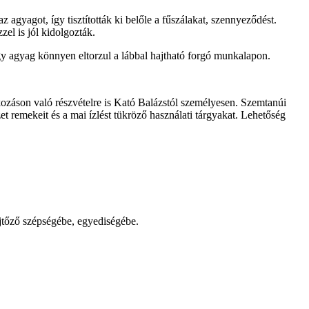
agyagot, így tisztították ki belőle a fűszálakat, szennyeződést.
el is jól kidolgozták.
gy agyag könnyen eltorzul a lábbal hajtható forgó munkalapon.
ozáson való részvételre is Kató Balázstól személyesen. Szemtanúi
 remekeit és a mai ízlést tükröző használati tárgyakat. Lehetőség
ejtőző szépségébe, egyediségébe.