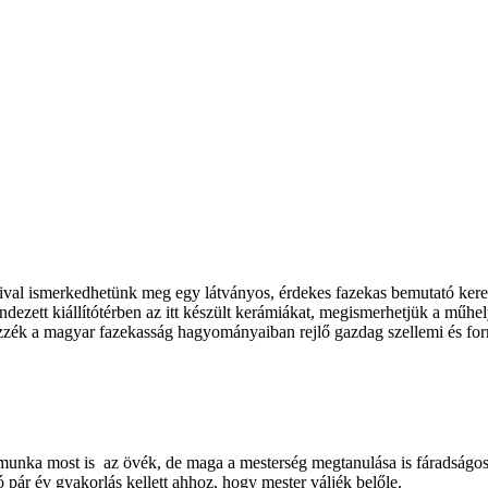
ival ismerkedhetünk meg egy látványos, érdekes fazekas bemutató keret
ezett kiállítótérben az itt készült kerámiákat, megismerhetjük a műhe
ék a magyar fazekasság hagyományaiban rejlő gazdag szellemi és formai
nka most is az övék, de maga a mesterség megtanulása is fáradságos, 
 pár év gyakorlás kellett ahhoz, hogy mester váljék belőle.