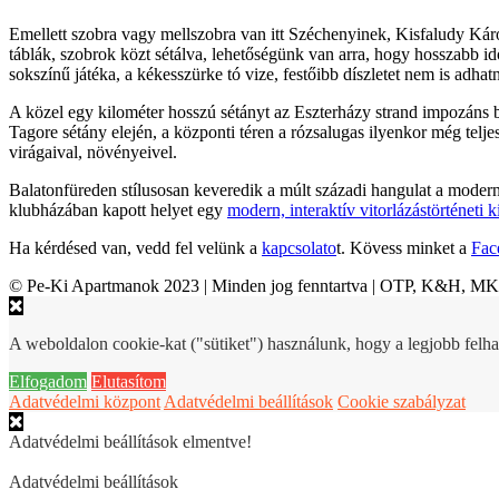
Emellett szobra vagy mellszobra van itt Széchenyinek, Kisfaludy Kár
táblák, szobrok közt sétálva, lehetőségünk van arra, hogy hosszabb id
sokszínű játéka, a kékesszürke tó vize, festőibb díszletet nem is adh
A közel egy kilométer hosszú sétányt az Eszterházy strand impozáns b
Tagore sétány elején, a központi téren a rózsalugas ilyenkor még telj
virágaival, növényeivel.
Balatonfüreden stílusosan keveredik a múlt századi hangulat a moderns
klubházában kapott helyet egy
modern, interaktív vitorlázástörténeti ki
Ha kérdésed van, vedd fel velünk a
kapcsolato
t. Kövess minket a
Fac
© Pe-Ki Apartmanok 2023 | Minden jog fenntartva | OTP, K&H, M
A weboldalon cookie-kat ("sütiket") használunk, hogy a legjobb felha
Elfogadom
Elutasítom
Adatvédelmi központ
Adatvédelmi beállítások
Cookie szabályzat
Adatvédelmi beállítások elmentve!
Adatvédelmi beállítások