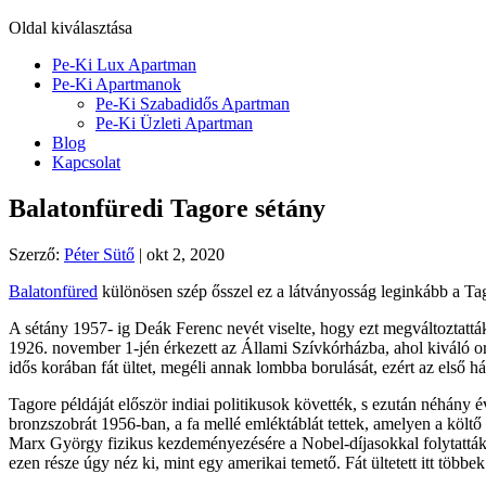
Oldal kiválasztása
Pe-Ki Lux Apartman
Pe-Ki Apartmanok
Pe-Ki Szabadidős Apartman
Pe-Ki Üzleti Apartman
Blog
Kapcsolat
Balatonfüredi Tagore sétány
Szerző:
Péter Sütő
|
okt 2, 2020
Balatonfüred
különösen szép ősszel ez a látványosság leginkább a Ta
A sétány 1957- ig Deák Ferenc nevét viselte, hogy ezt megváltoztatták
1926. november 1-jén érkezett az Állami Szívkórházba, ahol kiváló o
idős korában fát ültet, megéli annak lombba borulását, ezért az első 
Tagore példáját először indiai politikusok követték, s ezután néhány é
bronzszobrát 1956-ban, a fa mellé emléktáblát tettek, amelyen a költő 
Marx György fizikus kezdeményezésére a Nobel-díjasokkal folytatták a
ezen része úgy néz ki, mint egy amerikai temető. Fát ültetett itt töb