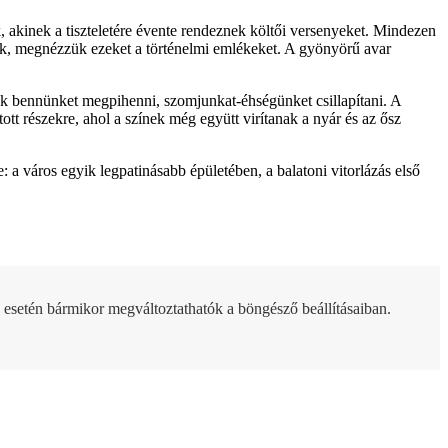
akinek a tiszteletére évente rendeznek költői versenyeket. Mindezen
ssuk, megnézzük ezeket a történelmi emlékeket. A gyönyörű avar
nak bennünket megpihenni, szomjunkat-éhségünket csillapítani. A
tt részekre, ahol a színek még együtt virítanak a nyár és az ősz
 a város egyik legpatinásabb épületében, a balatoni vitorlázás első
 esetén bármikor megváltoztathatók a böngésző beállításaiban.