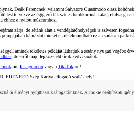
olynak, Deák Ferencnek, valamint Salvatore Quasimodo olasz költőnek, 
őtöltést tervezve az égig érő fák színes lombkoronája alatt, elolvasga
atna ehhez a nyitott múzeumhoz.
ejárata zárja, de sétánk alatt a vendéglátóhelységek is szívesen fogad
es pompájában kápráztat minket el, de elmondható ez a csodásan parkosíto
éggel, aminek tökéletes példáját láthatjuk a sétány nyugati végébe érve:
állítás
, de erről majd legközelebb írok kedvcsinálót.
ebook
-on,
Instagramon
vagy a
Tik-Tok
-on!
KB, EDENRED Szép Kártya elfogadó szálláshely!
sználói élményt nyújthassuk látogatóinknak. A cookie beállítások igény