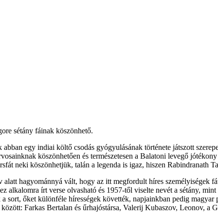
gore sétány fáinak köszönhető.
 abban egy indiai költő csodás gyógyulásának története játszott szerep
rvosainknak köszönhetően és természetesen a Balatoni levegő jótékony
hársfát neki köszönhetjük, talán a legenda is igaz, hiszen Rabindranath 
v alatt hagyománnyá vált, hogy az itt megfordult híres személyiségek fá
ez alkalomra írt verse olvasható és 1957-től viselte nevét a sétány, min
 sort, őket különféle hírességek követték, napjainkban pedig magyar pol
bek között: Farkas Bertalan és űrhajóstársa, Valerij Kubaszov, Leonov,