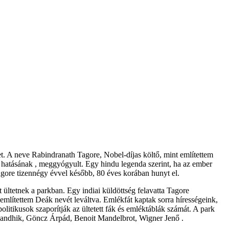
et. A neve Rabindranath Tagore, Nobel-díjas költő, mint említettem
 hatásának , meggyógyult. Egy hindu legenda szerint, ha az ember
Tagore tizennégy évvel később, 80 éves korában hunyt el.
t ültetnek a parkban. Egy indiai küldöttség felavatta Tagore
t említettem Deák nevét leváltva. Emlékfát kaptak sorra hírességeink,
itikusok szaporítják az ültetett fák és emléktáblák számát. A park
 a Gandhik, Göncz Árpád, Benoit Mandelbrot, Wigner Jenő .