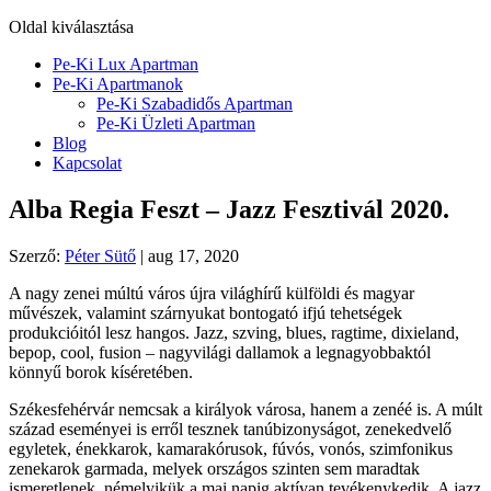
Oldal kiválasztása
Pe-Ki Lux Apartman
Pe-Ki Apartmanok
Pe-Ki Szabadidős Apartman
Pe-Ki Üzleti Apartman
Blog
Kapcsolat
Alba Regia Feszt – Jazz Fesztivál 2020.
Szerző:
Péter Sütő
|
aug 17, 2020
A nagy zenei múltú város újra világhírű külföldi és magyar
művészek, valamint szárnyukat bontogató ifjú tehetségek
produkcióitól lesz hangos. Jazz, szving, blues, ragtime, dixieland,
bepop, cool, fusion – nagyvilági dallamok a legnagyobbaktól
könnyű borok kíséretében.
Székesfehérvár nemcsak a királyok városa, hanem a zenéé is. A múlt
század eseményei is erről tesznek tanúbizonyságot, zenekedvelő
egyletek, énekkarok, kamarakórusok, fúvós, vonós, szimfonikus
zenekarok garmada, melyek országos szinten sem maradtak
ismeretlenek, némelyikük a mai napig aktívan tevékenykedik. A jazz