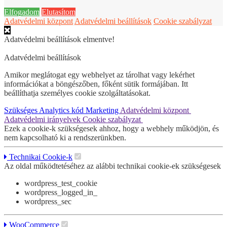
Elfogadom
Elutasítom
Adatvédelmi központ
Adatvédelmi beállítások
Cookie szabályzat
Adatvédelmi beállítások elmentve!
Adatvédelmi beállítások
Amikor meglátogat egy webhelyet az tárolhat vagy lekérhet
információkat a böngészőben, főként sütik formájában. Itt
beállíthatja személyes cookie szolgáltatásokat.
Szükséges
Analytics kód
Marketing
Adatvédelmi központ
Adatvédelmi irányelvek
Cookie szabályzat
Ezek a cookie-k szükségesek ahhoz, hogy a webhely működjön, és
nem kapcsolható ki a rendszerünkben.
Technikai Cookie-k
Az oldal működtetéséhez az alábbi technikai cookie-ek szükségesek
wordpress_test_cookie
wordpress_logged_in_
wordpress_sec
WooCommerce