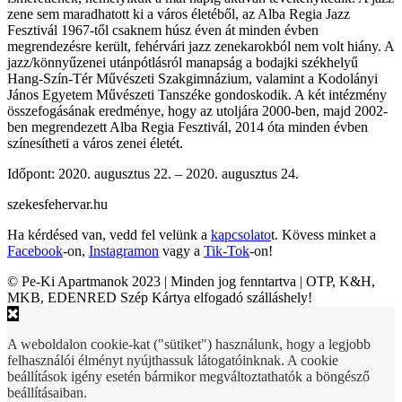
zene sem maradhatott ki a város életéből, az Alba Regia Jazz
Fesztivál 1967-től csaknem húsz éven át minden évben
megrendezésre került, fehérvári jazz zenekarokból nem volt hiány. A
jazz/könnyűzenei utánpótlásról manapság a bodajki székhelyű
Hang-Szín-Tér Művészeti Szakgimnázium, valamint a Kodolányi
János Egyetem Művészeti Tanszéke gondoskodik. A két intézmény
összefogásának eredménye, hogy az utoljára 2000-ben, majd 2002-
ben megrendezett Alba Regia Fesztivál, 2014 óta minden évben
színesítheti a város zenei életét.
Időpont: 2020. augusztus 22. – 2020. augusztus 24.
szekesfehervar.hu
Ha kérdésed van, vedd fel velünk a
kapcsolato
t. Kövess minket a
Facebook
-on,
Instagramon
vagy a
Tik-Tok
-on!
© Pe-Ki Apartmanok 2023 | Minden jog fenntartva | OTP, K&H,
MKB, EDENRED Szép Kártya elfogadó szálláshely!
A weboldalon cookie-kat ("sütiket") használunk, hogy a legjobb
felhasználói élményt nyújthassuk látogatóinknak. A cookie
beállítások igény esetén bármikor megváltoztathatók a böngésző
beállításaiban.